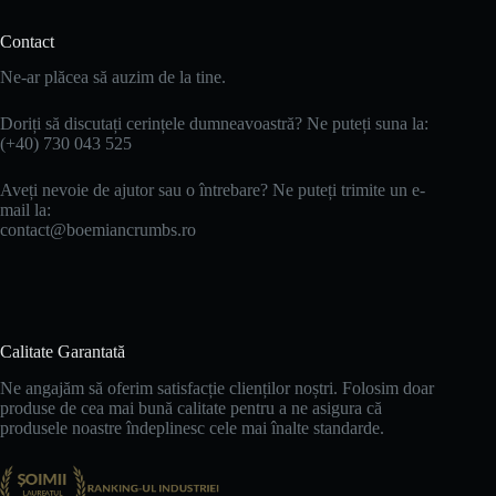
Contact
Ne-ar plăcea să auzim de la tine.
Doriți să discutați cerințele dumneavoastră? Ne puteți suna la:
(+40) 730 043 525
Aveți nevoie de ajutor sau o întrebare? Ne puteți trimite un e-
mail la:
contact@boemiancrumbs.ro
Calitate Garantată
Ne angajăm să oferim satisfacție clienților noștri. Folosim doar
produse de cea mai bună calitate pentru a ne asigura că
produsele noastre îndeplinesc cele mai înalte standarde.