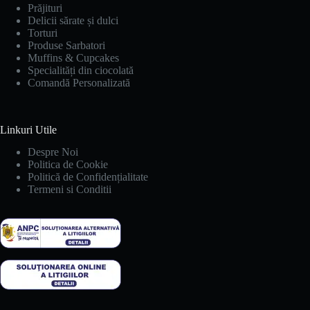
Prăjituri
Delicii sărate și dulci
Torturi
Produse Sarbatori
Muffins & Cupcakes
Specialități din ciocolată
Comandă Personalizată
Linkuri Utile
Despre Noi
Politica de Cookie
Politică de Confidențialitate
Termeni si Conditii