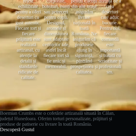
rețete
corporate,
pentru clienții
dorința de a
echilibrate
botezuri, nunți
din alte orașe
crea
pentru a oferi
sau petreceri
asigurăm
deserturi
deserturi cu
pentru copii.
livrare
care aduc
gust autentic.
Designul,
națională în
bucurie.
Fiecare tort și
aromele și
toată
Pentru noi,
fiecare
dimensiunea
România. Ne
fiecare
prăjitură este
sunt adaptate
asigurăm că
comandă
realizată
cerințelor tale,
produsele
este
artizanal, cu
astfel încât
ajung în
importantă
atenție la
fiecare tort să
siguranță,
și tratată cu
detalii și
fie unic și
păstrând
seriozitate și
standarde
memorabil.
prospețimea și
profesionali
ridicate de
calitatea.
sm.
calitate.
Boemian Crumbs este o cofetărie artizanală situată în Călan,
județul Hunedoara. Oferim torturi personalizate, prăjituri și
produse de patiserie cu livrare în toată România.
Descoperă Gustul