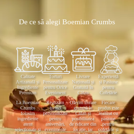
De ce să alegi Boemian Crumbs
Calitate
Torturi
Livrare
Experiență
Artizanală și
Personalizate
Națională și
și Pasiune
Ingrediente
pentru Orice
Gratuită în
pentru
Premium
Eveniment
Călan
Cofetărie
La Boemian
Realizăm
Oferim livrare
Fiecare
Crumbs
torturi
gratuită în
produs este
folosim
personalizate
Călan și
realizat cu
ingrediente
pentru
posibilitatea
pasiune
atent
aniversări,
de ridicare din
pentru
selecționate și
evenimente
locație, iar
cofetărie și