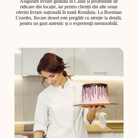
Asigurăm livrare gratuită în Călan și posibilitate de
ridicare din locație, iar pentru clienții din alte orașe
oferim livrare națională în toată România. La Boemian
Crumbs, fiecare desert este pregătit cu atenție la detalii,
pentru un gust autentic și o experiență memorabilă.