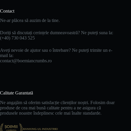
Contact
Ne-ar plăcea să auzim de la tine.
Doriți să discutați cerințele dumneavoastră? Ne puteți suna la:
(+40) 730 043 525
Aveți nevoie de ajutor sau o întrebare? Ne puteți trimite un e-
mail la:
contact@boemiancrumbs.ro
Calitate Garantată
Ne angajăm să oferim satisfacție clienților noștri. Folosim doar
produse de cea mai bună calitate pentru a ne asigura că
produsele noastre îndeplinesc cele mai înalte standarde.