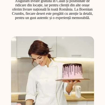
Asigurăm livrare gratuită în Călan și posibilitate de
ridicare din locație, iar pentru clienții din alte orașe
oferim livrare națională în toată România. La Boemian
Crumbs, fiecare desert este pregătit cu atenție la detalii,
pentru un gust autentic și o experiență memorabilă.