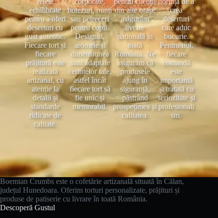
rețete
corporate,
pentru clienții
dorința de a
echilibrate
botezuri, nunți
din alte orașe
crea
pentru a oferi
sau petreceri
asigurăm
deserturi
deserturi cu
pentru copii.
livrare
care aduc
gust autentic.
Designul,
națională în
bucurie.
Fiecare tort și
aromele și
toată
Pentru noi,
fiecare
dimensiunea
România. Ne
fiecare
prăjitură este
sunt adaptate
asigurăm că
comandă
realizată
cerințelor tale,
produsele
este
artizanal, cu
astfel încât
ajung în
importantă
atenție la
fiecare tort să
siguranță,
și tratată cu
detalii și
fie unic și
păstrând
seriozitate și
standarde
memorabil.
prospețimea și
profesionali
ridicate de
calitatea.
sm.
calitate.
Boemian Crumbs este o cofetărie artizanală situată în Călan,
județul Hunedoara. Oferim torturi personalizate, prăjituri și
produse de patiserie cu livrare în toată România.
Descoperă Gustul