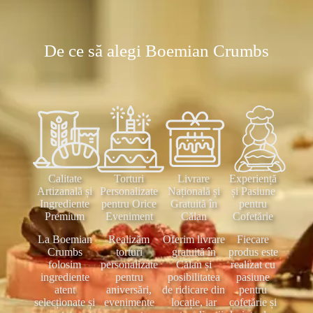
De ce să alegi Boemian Crumbs
Calitate
Torturi
Livrare
Experiență
Artizanală și
Personalizate
Națională și
și Pasiune
Ingrediente
pentru Orice
Gratuită în
pentru
Premium
Eveniment
Călan
Cofetărie
La Boemian
Realizăm
Oferim livrare
Fiecare
Crumbs
torturi
gratuită în
produs este
folosim
personalizate
Călan și
realizat cu
ingrediente
pentru
posibilitatea
pasiune
atent
aniversări,
de ridicare din
pentru
selecționate și
evenimente
locație, iar
cofetărie și