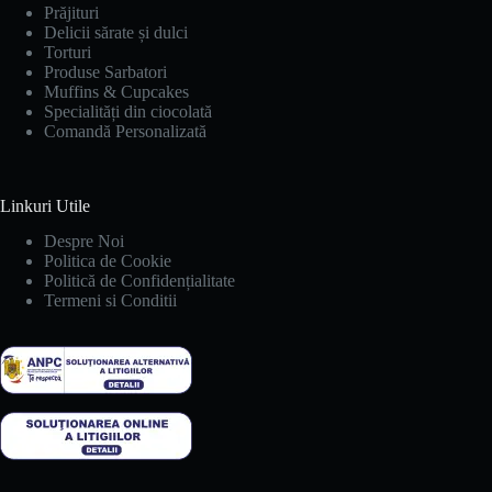
Prăjituri
Delicii sărate și dulci
Torturi
Produse Sarbatori
Muffins & Cupcakes
Specialități din ciocolată
Comandă Personalizată
Linkuri Utile
Despre Noi
Politica de Cookie
Politică de Confidențialitate
Termeni si Conditii