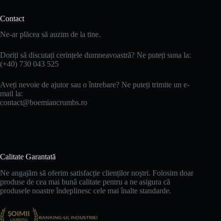
Contact
Ne-ar plăcea să auzim de la tine.
Doriți să discutați cerințele dumneavoastră? Ne puteți suna la:
(+40) 730 043 525
Aveți nevoie de ajutor sau o întrebare? Ne puteți trimite un e-
mail la:
contact@boemiancrumbs.ro
Calitate Garantată
Ne angajăm să oferim satisfacție clienților noștri. Folosim doar
produse de cea mai bună calitate pentru a ne asigura că
produsele noastre îndeplinesc cele mai înalte standarde.