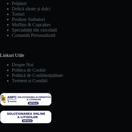
Prăjituri
Delicii sărate și dulci
Torturi
Produse Sarbatori
Muffins & Cupcakes
Specialități din ciocolată
Comandă Personalizată
Linkuri Utile
Despre Noi
Politica de Cookie
Politică de Confidențialitate
Termeni si Conditii