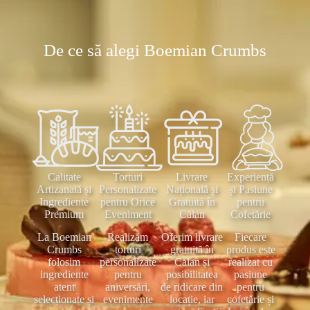
De ce să alegi Boemian Crumbs
Calitate
Torturi
Livrare
Experiență
Artizanală și
Personalizate
Națională și
și Pasiune
Ingrediente
pentru Orice
Gratuită în
pentru
Premium
Eveniment
Călan
Cofetărie
La Boemian
Realizăm
Oferim livrare
Fiecare
Crumbs
torturi
gratuită în
produs este
folosim
personalizate
Călan și
realizat cu
ingrediente
pentru
posibilitatea
pasiune
atent
aniversări,
de ridicare din
pentru
selecționate și
evenimente
locație, iar
cofetărie și