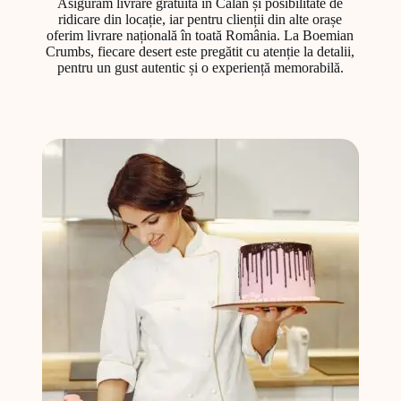
Asigurăm livrare gratuită în Călan și posibilitate de
ridicare din locație, iar pentru clienții din alte orașe
oferim livrare națională în toată România. La Boemian
Crumbs, fiecare desert este pregătit cu atenție la detalii,
pentru un gust autentic și o experiență memorabilă.