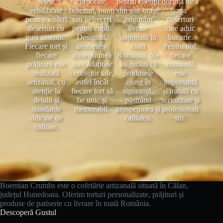
rețete
corporate,
pentru clienții
dorința de a
echilibrate
botezuri, nunți
din alte orașe
crea
pentru a oferi
sau petreceri
asigurăm
deserturi
deserturi cu
pentru copii.
livrare
care aduc
gust autentic.
Designul,
națională în
bucurie.
Fiecare tort și
aromele și
toată
Pentru noi,
fiecare
dimensiunea
România. Ne
fiecare
prăjitură este
sunt adaptate
asigurăm că
comandă
realizată
cerințelor tale,
produsele
este
artizanal, cu
astfel încât
ajung în
importantă
atenție la
fiecare tort să
siguranță,
și tratată cu
detalii și
fie unic și
păstrând
seriozitate și
standarde
memorabil.
prospețimea și
profesionali
ridicate de
calitatea.
sm.
calitate.
Boemian Crumbs este o cofetărie artizanală situată în Călan,
județul Hunedoara. Oferim torturi personalizate, prăjituri și
produse de patiserie cu livrare în toată România.
Descoperă Gustul