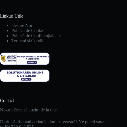
Linkuri Utile
Despre Noi
Politica de Cookie
Politică de Confidențialitate
Termeni si Conditii
Contact
Ne-ar plăcea să auzim de la tine.
Doriți să discutați cerințele dumneavoastră? Ne puteți suna la:
(+40) 730 043 525