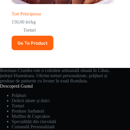
Tort Principessa
150,00
lei
/kg
Torturi
Go To Product
Boemian Crumbs este o cofetărie artizanală situată în Călan,
județul Hunedoara. Oferim torturi personalizate, prăjituri și
produse de patiserie cu livrare în toată România.
Descoperă Gustul
Prăjituri
Delicii sărate și dulci
Torturi
Produse Sarbatori
Muffins & Cupcakes
Specialități din ciocolată
Comandă Personalizată