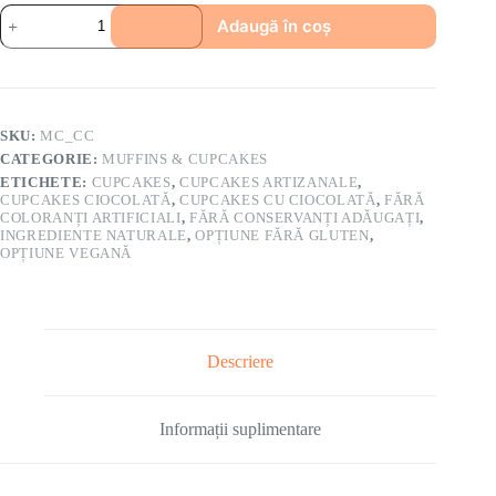
Adaugă în coș
SKU:
MC_CC
CATEGORIE:
MUFFINS & CUPCAKES
ETICHETE:
CUPCAKES
,
CUPCAKES ARTIZANALE
,
CUPCAKES CIOCOLATĂ
,
CUPCAKES CU CIOCOLATĂ
,
FĂRĂ
COLORANȚI ARTIFICIALI
,
FĂRĂ CONSERVANȚI ADĂUGAȚI
,
INGREDIENTE NATURALE
,
OPȚIUNE FĂRĂ GLUTEN
,
OPȚIUNE VEGANĂ
Descriere
Informații suplimentare