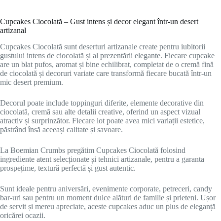
Cupcakes Ciocolată – Gust intens și decor elegant într-un desert
artizanal
Cupcakes Ciocolată sunt deserturi artizanale create pentru iubitorii
gustului intens de ciocolată și al prezentării elegante. Fiecare cupcake
are un blat pufos, aromat și bine echilibrat, completat de o cremă fină
de ciocolată și decoruri variate care transformă fiecare bucată într-un
mic desert premium.
Decorul poate include toppinguri diferite, elemente decorative din
ciocolată, cremă sau alte detalii creative, oferind un aspect vizual
atractiv și surprinzător. Fiecare lot poate avea mici variații estetice,
păstrând însă aceeași calitate și savoare.
La
Boemian Crumbs
pregătim Cupcakes Ciocolată folosind
ingrediente atent selecționate și tehnici artizanale, pentru a garanta
prospețime, textură perfectă și gust autentic.
Sunt ideale pentru aniversări, evenimente corporate, petreceri, candy
bar-uri sau pentru un moment dulce alături de familie și prieteni. Ușor
de servit și mereu apreciate, aceste cupcakes aduc un plus de eleganță
oricărei ocazii.