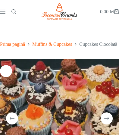
0,00
lei
Prima pagină
Muffins & Cupcakes
Cupcakes Ciocolată