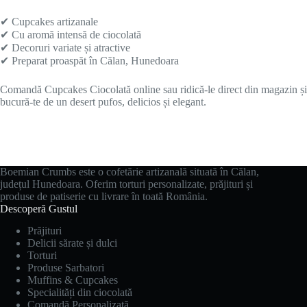
✔ Cupcakes artizanale
✔ Cu aromă intensă de ciocolată
✔ Decoruri variate și atractive
✔ Preparat proaspăt în Călan, Hunedoara
Comandă Cupcakes Ciocolată online sau ridică-le direct din magazin și
bucură-te de un desert pufos, delicios și elegant.
Boemian Crumbs este o cofetărie artizanală situată în Călan,
județul Hunedoara. Oferim torturi personalizate, prăjituri și
produse de patiserie cu livrare în toată România.
Descoperă Gustul
Prăjituri
Delicii sărate și dulci
Torturi
Produse Sarbatori
Muffins & Cupcakes
Specialități din ciocolată
Comandă Personalizată