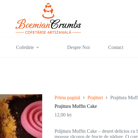
Cofetărie
Despre Noi
Contact
Prima pagină
Prajituri
Prajitura Muf
Prajitura Muffin Cake
12,00
lei
Prăjitura Muffin Cake – desert delicios cu b
mousse răcoros de fructe de pădure. O combin