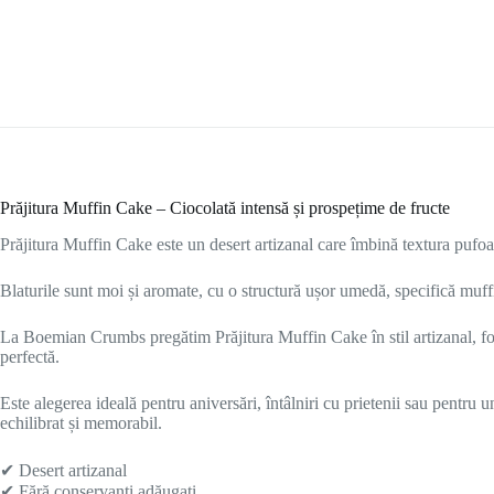
Prăjitura Muffin Cake – Ciocolată intensă și prospețime de fructe
Prăjitura Muffin Cake este un desert artizanal care îmbină textura pufoas
Blaturile sunt moi și aromate, cu o structură ușor umedă, specifică muffi
La
Boemian Crumbs
pregătim Prăjitura Muffin Cake în stil artizanal, fo
perfectă.
Este alegerea ideală pentru aniversări, întâlniri cu prietenii sau pentru 
echilibrat și memorabil.
✔ Desert artizanal
✔ Fără conservanți adăugați