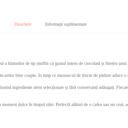
Descriere
Informații suplimentare
ă a blaturilor de tip muffin cu gustul intens de ciocolată și finețea unu
n-urilor bine coapte, în timp ce mousse-ul de fructe de pădure aduce o no
losind ingrediente atent selecționate și fără conservanți adăugați. Fiecar
un moment dulce în timpul zilei. Perfectă alături de o cafea sau un ceai, 