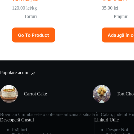
120,00
lei
/kg
35,00
lei
Torturi
Prajituri
Go To Product
Adaugă în c
Populare acum
Carrot Cake
Tort Ch
Boemian Crumbs este o cofetărie artizanală situată în Călan, județul Hun
Descoperă Gustul
Linkuri Utile
Prăjituri
Despre Noi