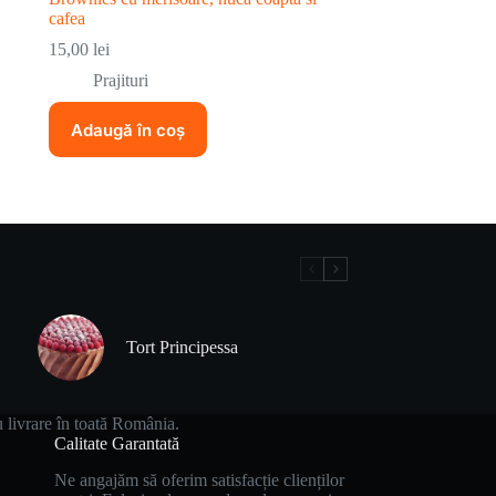
cafea
15,00
lei
Prajituri
Adaugă în coș
Tort Principessa
u livrare în toată România.
Calitate Garantată
Ne angajăm să oferim satisfacție clienților