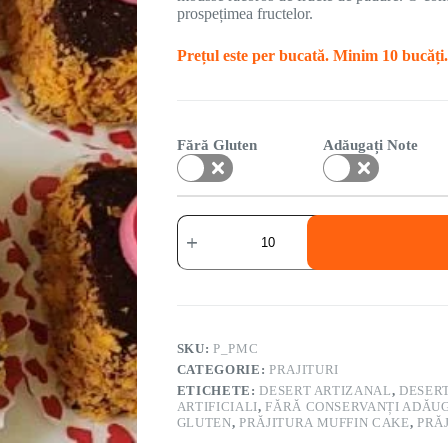
prospețimea fructelor.
Prețul este per bucată. Minim 10 bucăți.
Fără Gluten
Adăugați Note
SKU:
P_PMC
CATEGORIE:
PRAJITURI
ETICHETE:
DESERT ARTIZANAL
,
DESER
ARTIFICIALI
,
FĂRĂ CONSERVANȚI ADĂU
GLUTEN
,
PRĂJITURA MUFFIN CAKE
,
PRĂJ