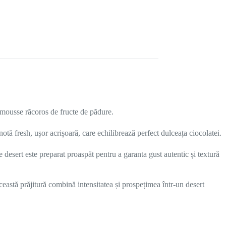
i mousse răcoros de fructe de pădure.
tă fresh, ușor acrișoară, care echilibrează perfect dulceața ciocolatei.
e desert este preparat proaspăt pentru a garanta gust autentic și textură
această prăjitură combină intensitatea și prospețimea într-un desert