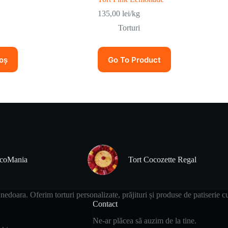
135,00
lei
/kg
Torturi
oș
Go To Product
ocoMania
Tort Cocozette Regal
edoara. Oferim torturi personalizate, prăjituri și produse de patiserie c
Contact
Ne-ar plăcea să auzim de la tine.