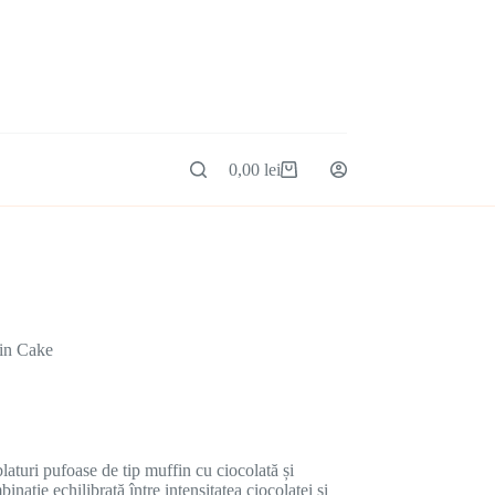
0,00
lei
fin Cake
laturi pufoase de tip muffin cu ciocolată și
ație echilibrată între intensitatea ciocolatei și