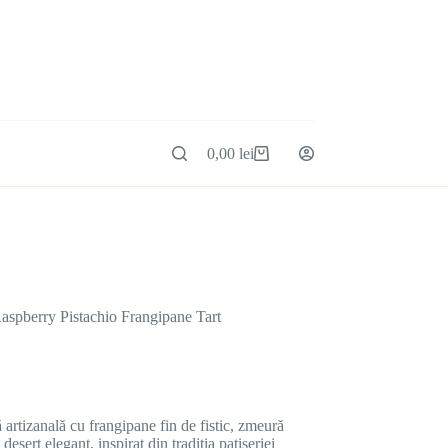
0,00
lei
aspberry Pistachio Frangipane Tart
 artizanală cu frangipane fin de fistic, zmeură
desert elegant, inspirat din tradiția patiseriei