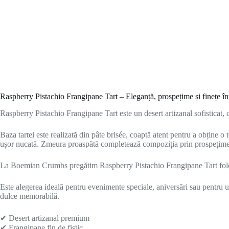
Raspberry Pistachio Frangipane Tart – Eleganță, prospețime și finețe î
Raspberry Pistachio Frangipane Tart este un desert artizanal sofisticat, cre
Baza tartei este realizată din pâte brisée, coaptă atent pentru a obține o
ușor nucată. Zmeura proaspătă completează compoziția prin prospețime și
La
Boemian Crumbs
pregătim Raspberry Pistachio Frangipane Tart folosi
Este alegerea ideală pentru evenimente speciale, aniversări sau pentru un
dulce memorabilă.
✔ Desert artizanal premium
✔ Frangipane fin de fistic