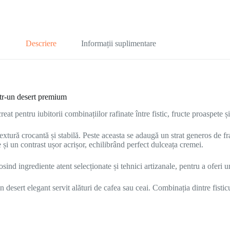
Descriere
Informații suplimentare
ntr-un desert premium
at pentru iubitorii combinațiilor rafinate între fistic, fructe proaspete și
 textură crocantă și stabilă. Peste aceasta se adaugă un strat generos de f
 un contrast ușor acrișor, echilibrând perfect dulceața cremei.
nd ingrediente atent selecționate și tehnici artizanale, pentru a oferi un
 desert elegant servit alături de cafea sau ceai. Combinația dintre fisti