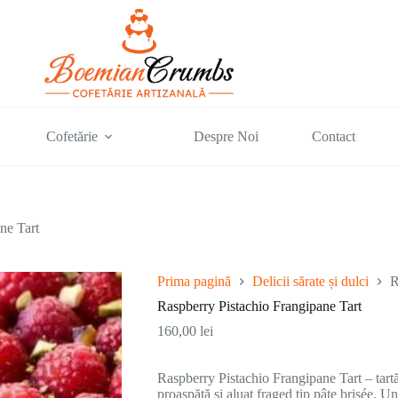
Cofetărie
Despre Noi
Contact
ne Tart
Prima pagină
Delicii sărate și dulci
R
Raspberry Pistachio Frangipane Tart
160,00
lei
Raspberry Pistachio Frangipane Tart – tartă
proaspătă și aluat fraged tip pâte brisée. Un 