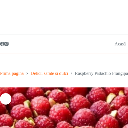
Acasă
Prima pagină
Delicii sărate și dulci
Raspberry Pistachio Frangipa