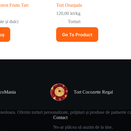
rest Fruits Tart
Tort Oranjada
120,00
lei
/kg
ate și dulci
Torturi
oș
Go To Product
ocoMania
Tort Cocozette Regal
edoara. Oferim torturi personalizate, prăjituri și produse de patiserie c
Contact
Ne-ar plăcea să auzim de la tine.