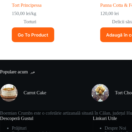
Tort Principessa
Panna Cotta & Fo
150,00
lei
/kg
120,00
lei
Torturi
Delicii săr
Go To Product
Adaugă în c
Populare acum
Carrot Cake
Tort Ch
Boemian Crumbs este o cofetărie artizanală situată în Călan, județul Hun
Descoperă Gustul
Linkuri Utile
Prăjituri
Despre Noi