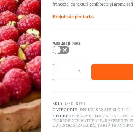
franceze, cu texturi echilibrate și arome raf
Prețul este per tartă.
Adăugați Note
SKU:
DSSD_RPFT
CATEGORIE:
DELICII SĂRATE ȘI DULCI
ETICHETE:
FĂRĂ COLORANȚI ARTIFICIA
INGREDIENTE NATURALE
,
RASPBERRY P
CU FISTIC ȘI ZMEURĂ
,
TARTĂ FRANGIPA