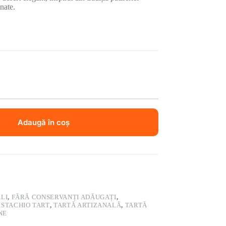
inate.
Adaugă în coș
LI
,
FĂRĂ CONSERVANȚI ADĂUGAȚI
,
ISTACHIO TART
,
TARTĂ ARTIZANALĂ
,
TARTĂ
NE