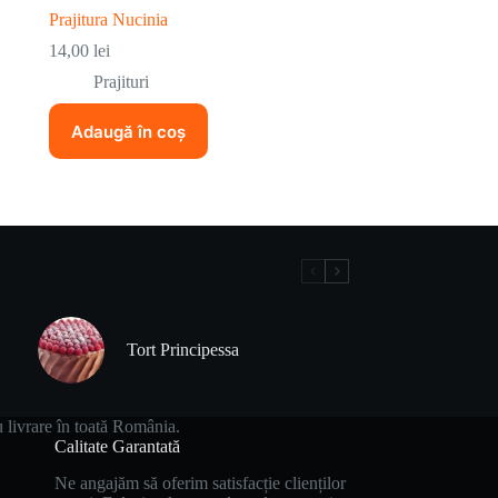
Prajitura Nucinia
14,00
lei
Prajituri
Adaugă în coș
Tort Principessa
u livrare în toată România.
Calitate Garantată
Ne angajăm să oferim satisfacție clienților