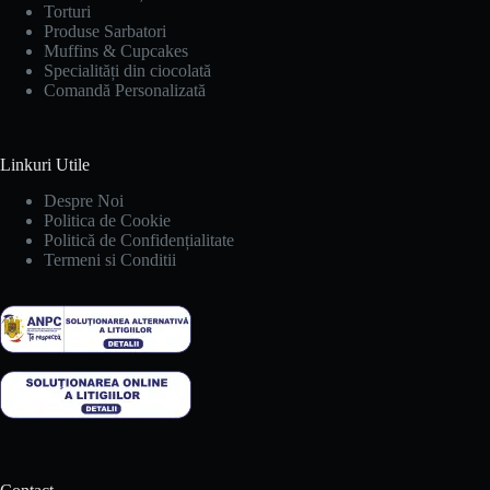
Torturi
Produse Sarbatori
Muffins & Cupcakes
Specialități din ciocolată
Comandă Personalizată
Linkuri Utile
Despre Noi
Politica de Cookie
Politică de Confidențialitate
Termeni si Conditii