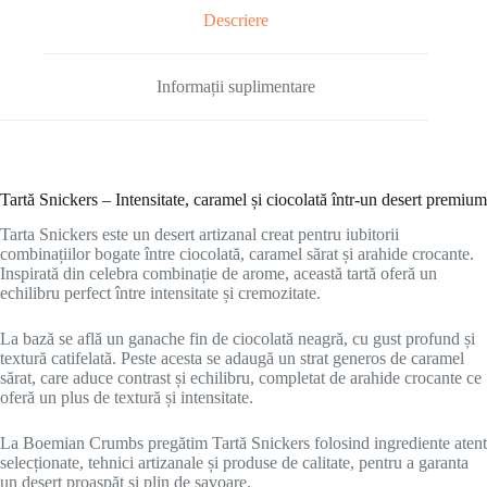
Descriere
Informații suplimentare
Tartă Snickers – Intensitate, caramel și ciocolată într-un desert premium
Tarta Snickers este un desert artizanal creat pentru iubitorii
combinațiilor bogate între ciocolată, caramel sărat și arahide crocante.
Inspirată din celebra combinație de arome, această tartă oferă un
echilibru perfect între intensitate și cremozitate.
La bază se află un ganache fin de ciocolată neagră, cu gust profund și
textură catifelată. Peste acesta se adaugă un strat generos de caramel
sărat, care aduce contrast și echilibru, completat de arahide crocante ce
oferă un plus de textură și intensitate.
La
Boemian Crumbs
pregătim Tartă Snickers folosind ingrediente atent
selecționate, tehnici artizanale și produse de calitate, pentru a garanta
un desert proaspăt și plin de savoare.