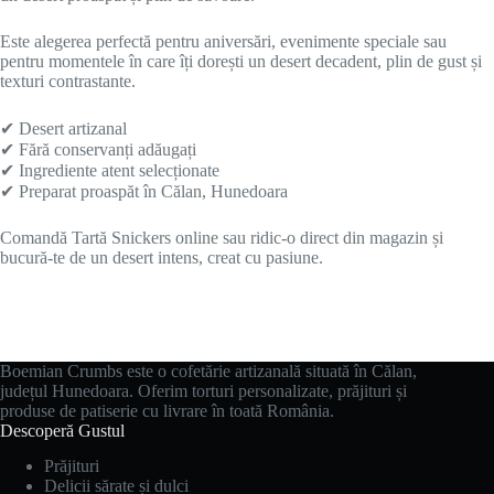
Este alegerea perfectă pentru aniversări, evenimente speciale sau
pentru momentele în care îți dorești un desert decadent, plin de gust și
texturi contrastante.
✔ Desert artizanal
✔ Fără conservanți adăugați
✔ Ingrediente atent selecționate
✔ Preparat proaspăt în Călan, Hunedoara
Comandă Tartă Snickers online sau ridic-o direct din magazin și
bucură-te de un desert intens, creat cu pasiune.
Boemian Crumbs este o cofetărie artizanală situată în Călan,
județul Hunedoara. Oferim torturi personalizate, prăjituri și
produse de patiserie cu livrare în toată România.
Descoperă Gustul
Prăjituri
Delicii sărate și dulci