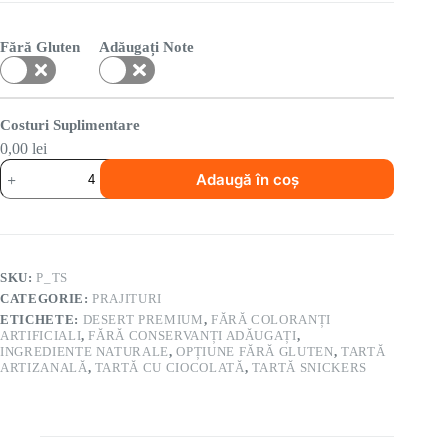
Fără Gluten
Adăugați Note
Costuri Suplimentare
0,00 lei
Adaugă în coș
SKU:
P_TS
CATEGORIE:
PRAJITURI
ETICHETE:
DESERT PREMIUM
,
FĂRĂ COLORANȚI
ARTIFICIALI
,
FĂRĂ CONSERVANȚI ADĂUGAȚI
,
INGREDIENTE NATURALE
,
OPȚIUNE FĂRĂ GLUTEN
,
TARTĂ
ARTIZANALĂ
,
TARTĂ CU CIOCOLATĂ
,
TARTĂ SNICKERS