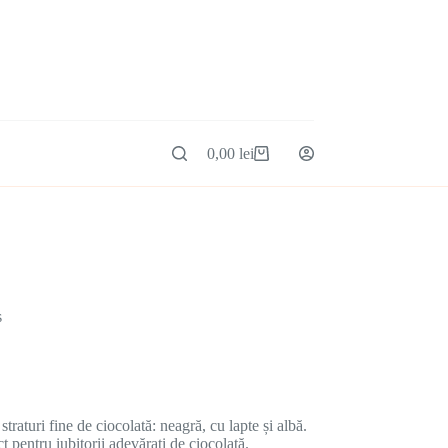
0,00
lei
s
straturi fine de ciocolată: neagră, cu lapte și albă.
ct pentru iubitorii adevărați de ciocolată.