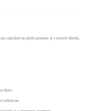
care aducând un profil aromatic și o textură diferită.
și dulce.
i sofisticate.
nsistență și o prezentare premium.