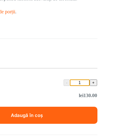
de porții
.
lei
130.00
Adaugă în coș