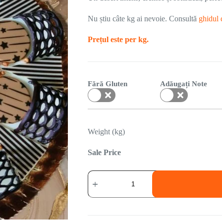
Nu știu câte kg ai nevoie. Consultă
ghidul 
Prețul este per kg.
Fără Gluten
Adăugați Note
Weight (kg)
Sale Price