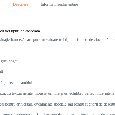
Descriere
Informații suplimentare
cu trei tipuri de ciocolată
ație franceză care pune în valoare trei tipuri distincte de ciocolată, fie
 gust bogat
tă
ză perfect ansamblul
ă, cu texturi aerate, mousse-uri fine și un echilibru perfect între intens 
eal pentru aniversări, evenimente speciale sau pentru iubitorii de desertur
atent selecționate și tehnici artizanale, pentru a asigura prospețime, co