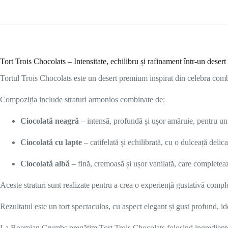
Tort Trois Chocolats – Intensitate, echilibru și rafinament într-un desert 
Tortul Trois Chocolats este un desert premium inspirat din celebra combin
Compoziția include straturi armonios combinate de:
Ciocolată neagră
– intensă, profundă și ușor amăruie, pentru un
Ciocolată cu lapte
– catifelată și echilibrată, cu o dulceață delica
Ciocolată albă
– fină, cremoasă și ușor vanilată, care completea
Aceste straturi sunt realizate pentru a crea o experiență gustativă complex
Rezultatul este un tort spectaculos, cu aspect elegant și gust profund, id
La
Boemian Crumbs
pregătim Tort Trois Chocolats folosind ingrediente 