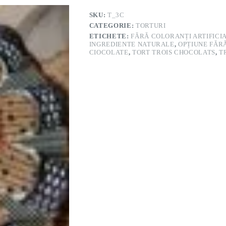
SKU:
T_3C
CATEGORIE:
TORTURI
ETICHETE:
FĂRĂ COLORANȚI ARTIFICIA
INGREDIENTE NATURALE
,
OPȚIUNE FĂR
CIOCOLATE
,
TORT TROIS CHOCOLATS
,
T